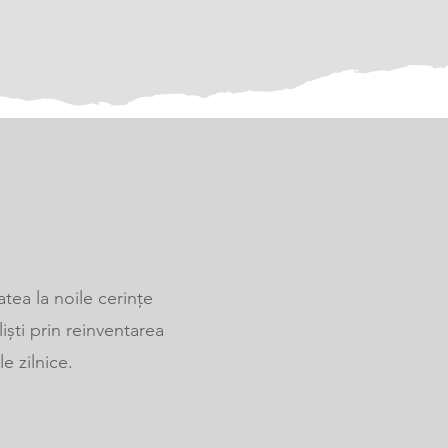
tea la noile cerințe
ști prin reinventarea
e zilnice.