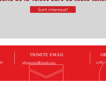
Sunt interesat!
TRIMITE EMAIL
OR
44
sfmotocluj@gmail.com
LUNI -
I?
SERVICIILE NOASTRE
a
Limitatoare A2 35kw
Vanzari motociclete noi si second-hand
Diagnosticarea computerizată