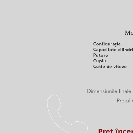
Mo
Configurație
Capacitate cilindr
Putere
Cuplu
Cutie de viteze
Dimensiunile finale 
Prețul 
Preț înce