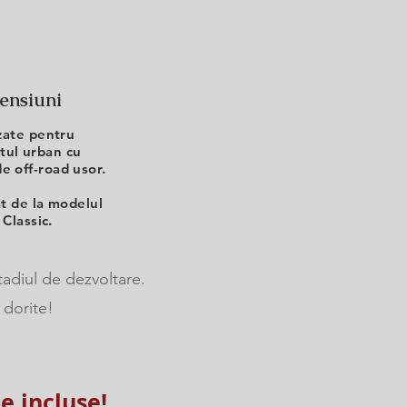
ensiuni
zate pentru
tul urban cu
de off-road usor.
at de la modelul
 Classic.
stadiul de dezvoltare.
 dorite!
e incluse!