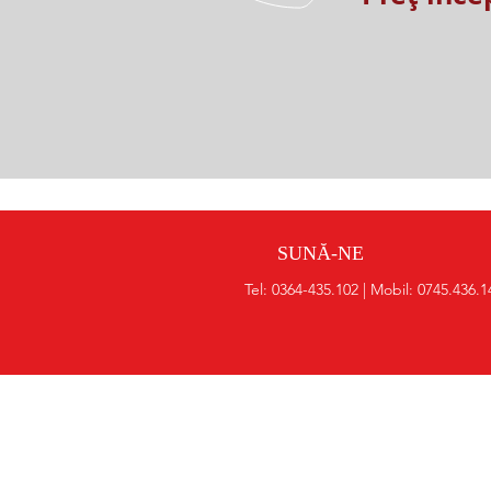
SUNĂ-NE
Tel: 0364-435.102 | Mobil: 0745.436.1
DE CE SĂ NE ALEGI PE NO
Pentru că-ți garantăm că vei plec
extrem de satisfăcut de calitatea
lucrărilor și profesionalismul