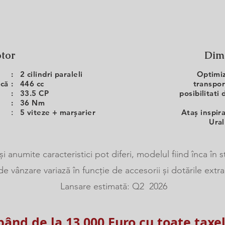
tor
Dim
:
2 cilindri paraleli
Optimi
ică
:
446 cc
transpor
:
33.5 CP
posibilitati 
:
36 Nm
:
5 viteze + marșarier
Ataș inspir
Ural
și anumite caracteristici pot diferi, modelul fiind înca în 
de vânzare variază în funcție de accesorii și dotările extra
Lansare estimată: Q2 2026
pând de la 13.000 Euro cu toate taxel