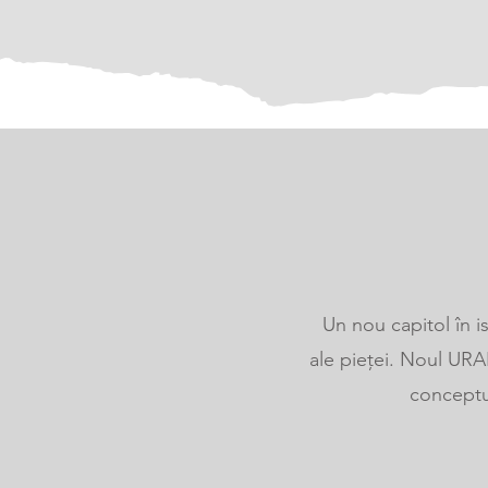
Un nou capitol în i
ale pieței. Noul URA
conceptul